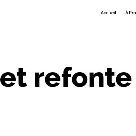
Accueil
À Pr
et refonte 